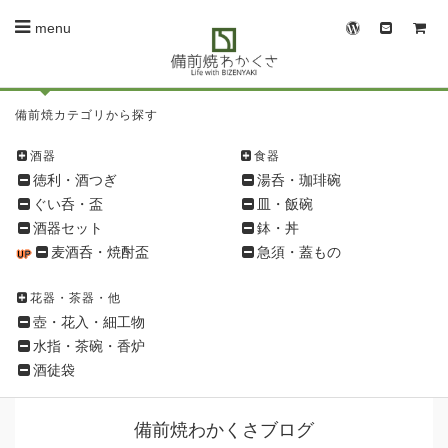
menu
備
備前焼カテゴリから探す
前
焼
酒器
食器
シ
徳利・酒つぎ
湯呑・珈琲碗
ョ
ぐい呑・盃
皿・飯碗
ッ
酒器セット
鉢・丼
ピ
麦酒呑・焼酎盃
急須・蓋もの
ン
グ
花器・茶器・他
メ
壺・花入・細工物
ニ
水指・茶碗・香炉
ュ
酒徒袋
ー
備前焼わかくさブログ