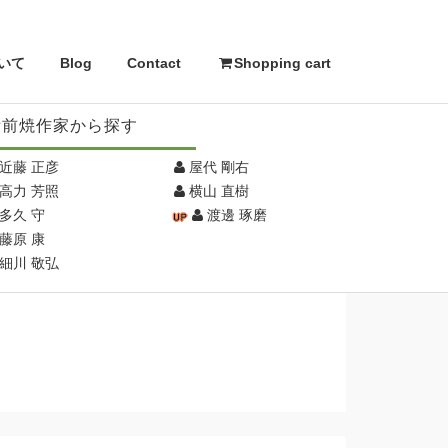
いて
Blog
Contact
Shopping cart
備前焼作家から探す
近藤 正彦
屋代 剛右
高力 芳照
横山 直樹
多久 守
渡邊 琢磨
藤原 康
細川 敬弘