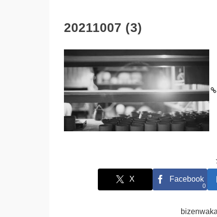
20211007 (3)
X
Facebook
0
bizenw