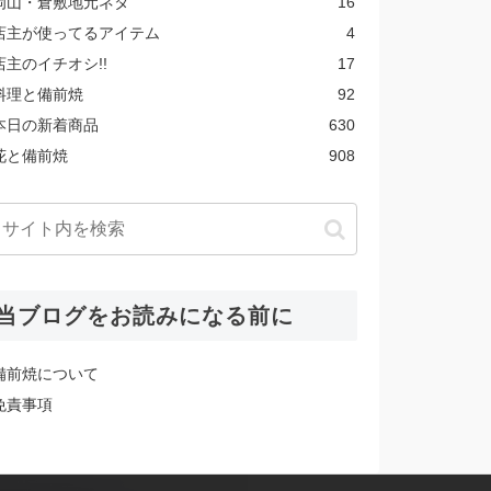
岡山・倉敷地元ネタ
16
店主が使ってるアイテム
4
店主のイチオシ!!
17
料理と備前焼
92
本日の新着商品
630
花と備前焼
908
当ブログをお読みになる前に
備前焼について
免責事項