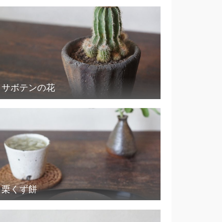
サボテンの花
栗くず餅