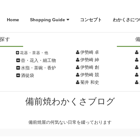
Home
Shopping Guide
コンセプト
わかくさにつ
探す
伊勢崎 卓
花器・茶器・他
伊勢崎 紳
壺・花入・細工物
伊勢崎 創
水指・茶碗・香炉
伊勢崎 競
酒徒袋
菊井 和史
備前焼わかくさブログ
備前焼屋の何気ない日常を綴っております