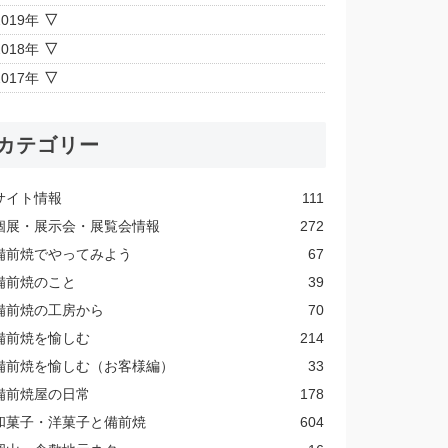
2019年
2018年
2017年
カテゴリー
サイト情報
111
個展・展示会・展覧会情報
272
備前焼でやってみよう
67
備前焼のこと
39
備前焼の工房から
70
備前焼を愉しむ
214
備前焼を愉しむ（お客様編）
33
備前焼屋の日常
178
和菓子・洋菓子と備前焼
604