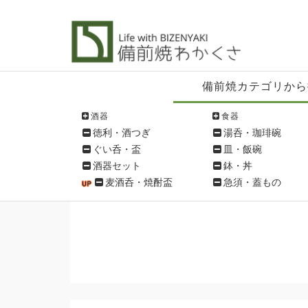
備
備前焼カテゴリから
前
焼
酒器
食器
シ
徳利・酒つぎ
湯呑・珈琲碗
ョ
ぐい呑・盃
皿・飯碗
ッ
酒器セット
鉢・丼
ピ
麦酒呑・焼酎盃
急須・蓋もの
ン
グ
メ
ニ
ュ
ー