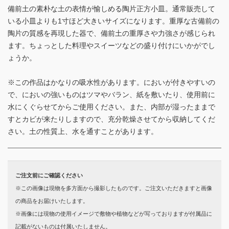
備前土の素朴な土の表情が愉しめる陶片正方小皿。通常販売して
いる小皿よりも1寸ほど大きいサイズになります。重厚な古備前の
陶片の質感を再現した器で、備前土の重厚さや力強さが感じられ
ます。ちょっとした料理やスイーツなどの盛り付けにいかがでし
ょうか。
※この作品はかなりの吸水性があります。においが付きやすいの
で、においの強いものはツマやバラン、紙を敷いたり、使用前に
水にくぐらせてからご使用ください。また、内部が湿ったままで
すとカビが来たりしますので、充分乾燥させてから収納してくだ
さい。土の性質上、水を通すことがあります。
ご注文前にご確認ください
※この画像は現物を多方面から撮影したものです。ご注文いただきますと画像
の商品をお届けいたします。
※画像には現物の使用イメージで敷物や植物などが写っておりますが付属品に
記載がないものは付属いたしません。