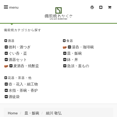
menu
備
備前焼カテゴリから探す
前
焼
酒器
食器
シ
徳利・酒つぎ
湯呑・珈琲碗
ョ
ぐい呑・盃
皿・飯碗
ッ
酒器セット
鉢・丼
ピ
麦酒呑・焼酎盃
急須・蓋もの
ン
グ
花器・茶器・他
メ
壺・花入・細工物
ニ
水指・茶碗・香炉
ュ
酒徒袋
ー
Home
皿・飯碗
細川 敬弘