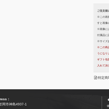
ご注文前
※この画
すと画像
※画像に
付属品に
※サイズ
※この商
うになり
ギフト包
入れて決
特定商
ress：
岡市神島4937-1