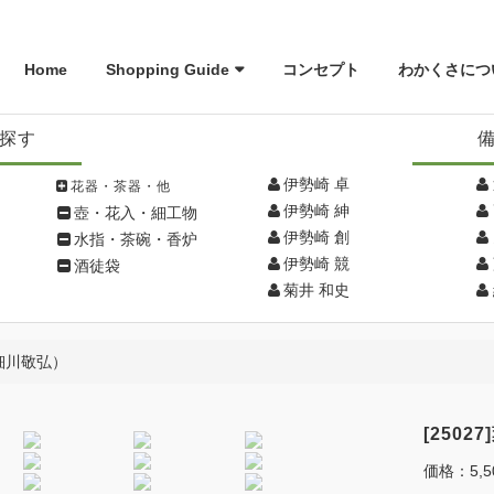
Home
Shopping Guide
コンセプト
わかくさにつ
探す
伊勢崎 卓
花器・茶器・他
伊勢崎 紳
壺・花入・細工物
伊勢崎 創
水指・茶碗・香炉
伊勢崎 競
酒徒袋
菊井 和史
（細川敬弘）
[250
価格：
5,