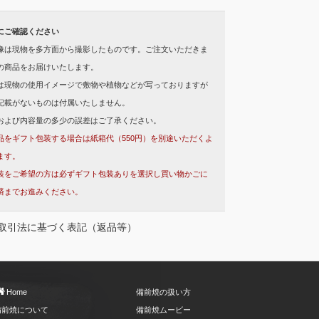
にご確認ください
像は現物を多方面から撮影したものです。ご注文いただきま
の商品をお届けいたします。
は現物の使用イメージで敷物や植物などが写っておりますが
記載がないものは付属いたしません。
および内容量の多少の誤差はご了承ください。
品をギフト包装する場合は紙箱代（550円）を別途いただくよ
ます。
装をご希望の方は必ずギフト包装ありを選択し買い物かごに
済までお進みください。
取引法に基づく表記（返品等）
Home
備前焼の扱い方
備前焼について
備前焼ムービー