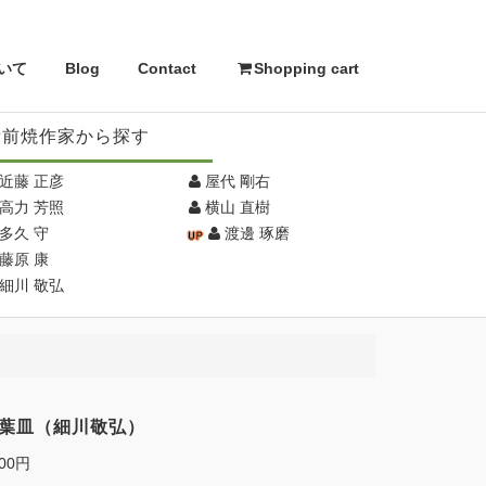
いて
Blog
Contact
Shopping cart
備前焼作家から探す
近藤 正彦
屋代 剛右
高力 芳照
横山 直樹
多久 守
渡邊 琢磨
藤原 康
細川 敬弘
27]葉皿（細川敬弘）
500円