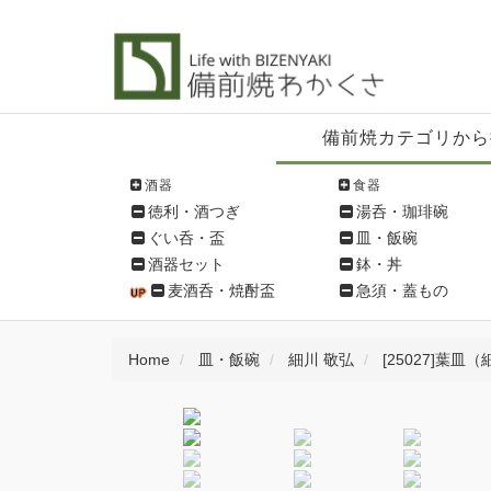
備
備前焼カテゴリから
前
焼
酒器
食器
シ
徳利・酒つぎ
湯呑・珈琲碗
ョ
ぐい呑・盃
皿・飯碗
ッ
酒器セット
鉢・丼
ピ
麦酒呑・焼酎盃
急須・蓋もの
ン
グ
メ
Home
皿・飯碗
細川 敬弘
[25027]葉皿
ニ
ュ
ー