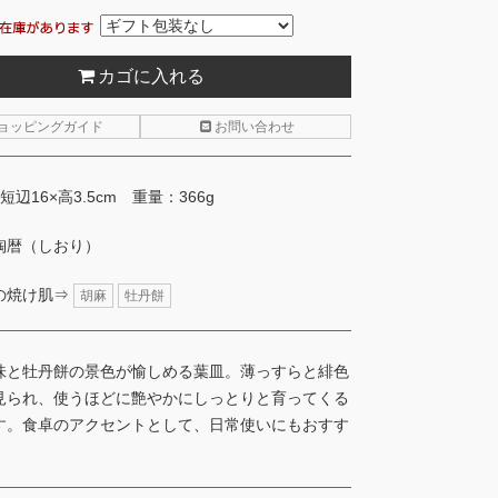
カゴに入れる
ョッピングガイド
お問い合わせ
×短辺16×高3.5cm 重量：366g
陶暦（しおり）
の焼け肌⇒
胡麻
牡丹餅
味と牡丹餅の景色が愉しめる葉皿。薄っすらと緋色
見られ、使うほどに艶やかにしっとりと育ってくる
す。食卓のアクセントとして、日常使いにもおすす