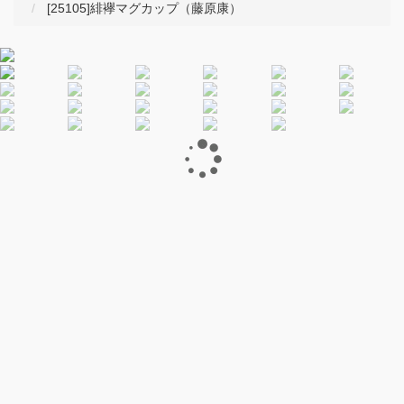
[25105]緋襷マグカップ（藤原康）