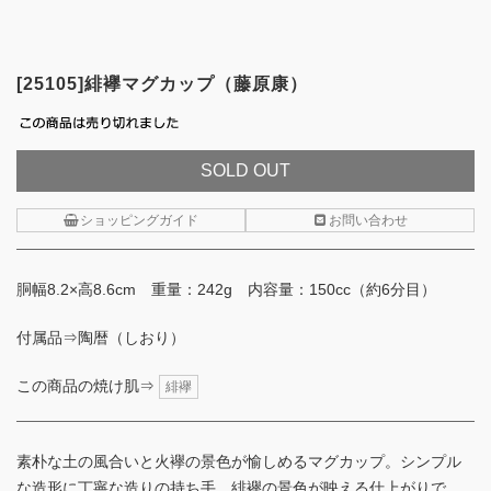
[25105]緋襷マグカップ（藤原康）
SOLD OUT
ショッピングガイド
お問い合わせ
胴幅8.2×高8.6cm 重量：242g 内容量：150cc（約6分目）
付属品⇒陶暦（しおり）
この商品の焼け肌⇒
緋襷
素朴な土の風合いと火襷の景色が愉しめるマグカップ。シンプル
な造形に丁寧な造りの持ち手、緋襷の景色が映える仕上がりで