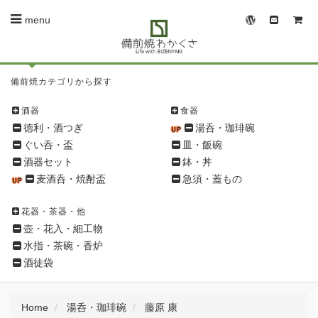
menu
備
備前焼カテゴリから探す
前
焼
酒器
食器
シ
徳利・酒つぎ
湯呑・珈琲碗
ョ
ぐい呑・盃
皿・飯碗
ッ
酒器セット
鉢・丼
ピ
麦酒呑・焼酎盃
急須・蓋もの
ン
グ
花器・茶器・他
メ
壺・花入・細工物
ニ
水指・茶碗・香炉
ュ
酒徒袋
ー
Home
湯呑・珈琲碗
藤原 康