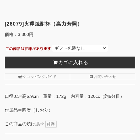
[26079]火襷焼酎杯（高力芳照）
価格：
3,300円
カゴに入れる
ショッピングガイド
お問い合わせ
口径8.3×高6.9cm 重量：172g 内容量：120cc（約6分目）
付属品⇒陶暦（しおり）
この商品の焼け肌⇒
緋襷