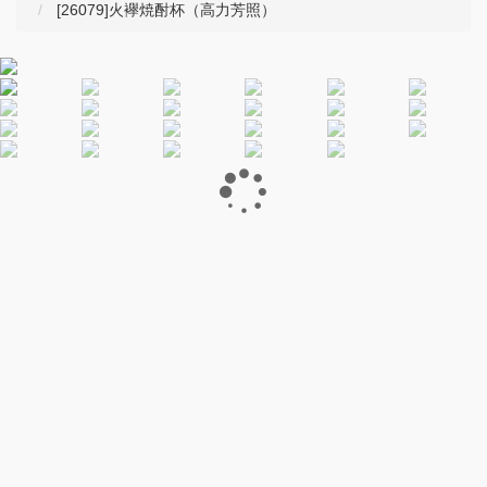
[26079]火襷焼酎杯（高力芳照）