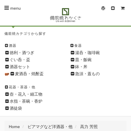
menu
備
備前焼カテゴリから探す
前
焼
酒器
食器
シ
徳利・酒つぎ
湯呑・珈琲碗
ョ
ぐい呑・盃
皿・飯碗
ッ
酒器セット
鉢・丼
ピ
麦酒呑・焼酎盃
急須・蓋もの
ン
グ
花器・茶器・他
メ
壺・花入・細工物
ニ
水指・茶碗・香炉
ュ
酒徒袋
ー
Home
ビアマグなど洋酒器・他
高力 芳照