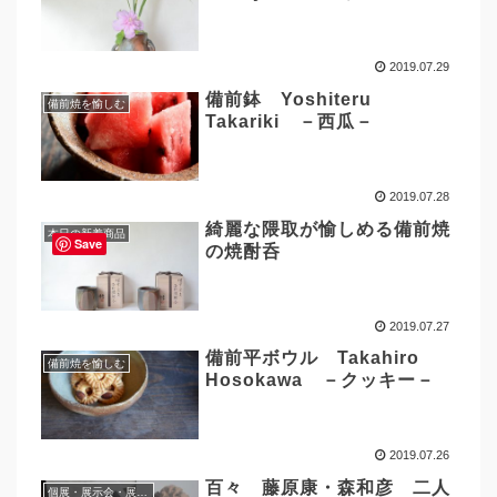
2019.07.29
備前鉢 Yoshiteru
備前焼を愉しむ
Takariki －西瓜－
2019.07.28
綺麗な隈取が愉しめる備前焼
本日の新着商品
Save
の焼酎呑
2019.07.27
備前平ボウル Takahiro
備前焼を愉しむ
Hosokawa －クッキー－
2019.07.26
百々 藤原康・森和彦 二人
個展・展示会・展覧会情報