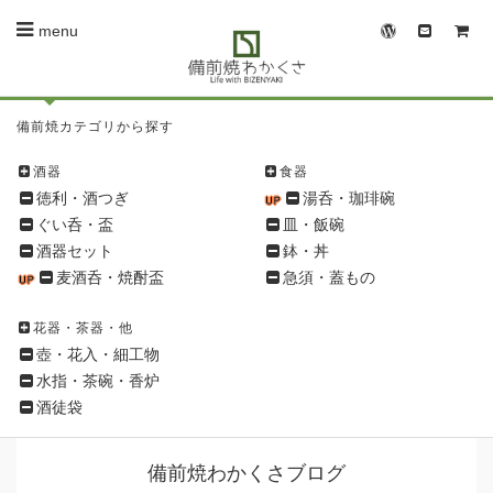
menu
備
備前焼カテゴリから探す
前
焼
酒器
食器
シ
徳利・酒つぎ
湯呑・珈琲碗
ョ
ぐい呑・盃
皿・飯碗
ッ
酒器セット
鉢・丼
ピ
麦酒呑・焼酎盃
急須・蓋もの
ン
グ
花器・茶器・他
メ
壺・花入・細工物
ニ
水指・茶碗・香炉
ュ
酒徒袋
ー
備前焼わかくさブログ