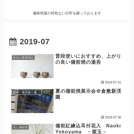
備前焼屋の何気ない日常を綴っております
2019-07
普段使いにおすすめ、上がり
本日の新着商品
の良い備前焼の湯呑
2019.07.31
夏の備前焼展示会＠倉敷新渓
個展・展示会・展覧会情報
園
2019.07.30
備前紅練込耳付花入 Naoki
花と備前焼
Yokoyama －紫玉－