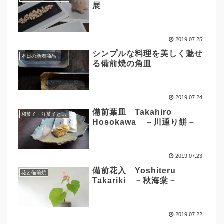
展
2019.07.25
シンプルな料理を美しく魅せ
本日の新着商品
る備前焼の角皿
2019.07.24
備前葉皿 Takahiro
和菓子・洋菓子と備前焼
Hosokawa －川通り餅－
2019.07.23
備前花入 Yoshiteru
花と備前焼
Takariki －秋海棠－
2019.07.22