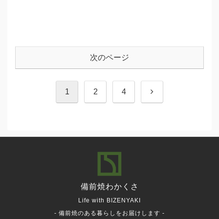
次のページ
次
1
2
4
へ
備前焼
わかくさ
Life with BIZENYAKI
- 備前焼のある暮らしをお届けします -