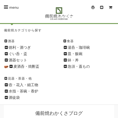
menu
備
備前焼カテゴリから探す
前
焼
酒器
食器
シ
徳利・酒つぎ
湯呑・珈琲碗
ョ
ぐい呑・盃
皿・飯碗
ッ
酒器セット
鉢・丼
ピ
麦酒呑・焼酎盃
急須・蓋もの
ン
グ
花器・茶器・他
メ
壺・花入・細工物
ニ
水指・茶碗・香炉
ュ
酒徒袋
ー
備前焼わかくさブログ