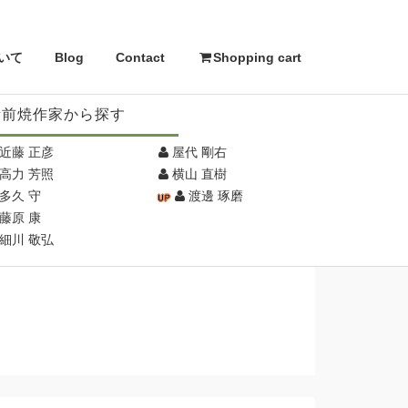
いて
Blog
Contact
Shopping cart
備前焼作家から探す
近藤 正彦
屋代 剛右
高力 芳照
横山 直樹
多久 守
渡邊 琢磨
藤原 康
細川 敬弘