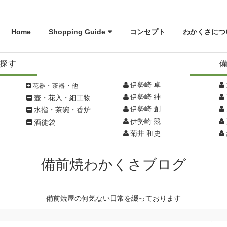
Home
Shopping Guide
コンセプト
わかくさにつ
探す
伊勢崎 卓
花器・茶器・他
伊勢崎 紳
壺・花入・細工物
伊勢崎 創
水指・茶碗・香炉
伊勢崎 競
酒徒袋
菊井 和史
備前焼わかくさブログ
備前焼屋の何気ない日常を綴っております