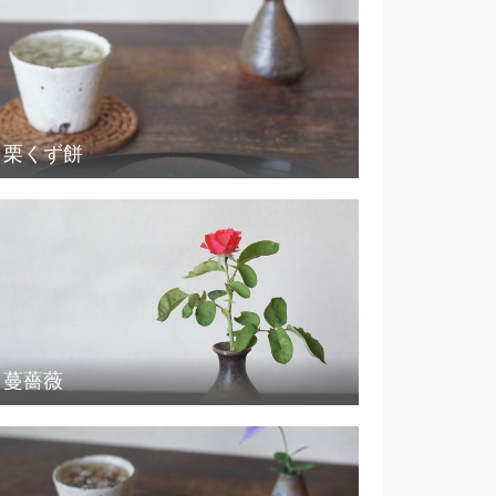
栗くず餅
蔓薔薇