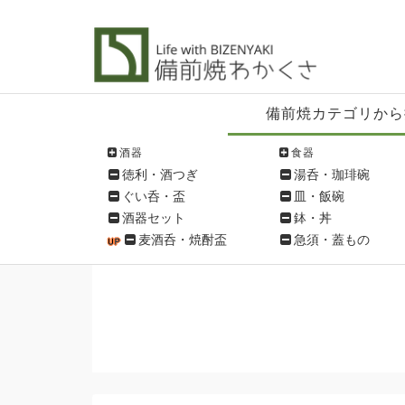
備
備前焼カテゴリから
前
焼
酒器
食器
シ
徳利・酒つぎ
湯呑・珈琲碗
ョ
ぐい呑・盃
皿・飯碗
ッ
酒器セット
鉢・丼
ピ
麦酒呑・焼酎盃
急須・蓋もの
ン
グ
メ
ニ
ュ
ー