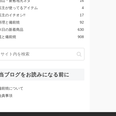
岡山・倉敷地元ネタ
16
店主が使ってるアイテム
4
店主のイチオシ!!
17
料理と備前焼
92
本日の新着商品
630
花と備前焼
908
当ブログをお読みになる前に
備前焼について
免責事項