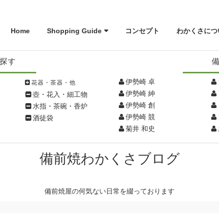
Home
Shopping Guide
コンセプト
わかくさにつ
探す
伊勢崎 卓
花器・茶器・他
伊勢崎 紳
壺・花入・細工物
伊勢崎 創
水指・茶碗・香炉
伊勢崎 競
酒徒袋
菊井 和史
備前焼わかくさブログ
備前焼屋の何気ない日常を綴っております