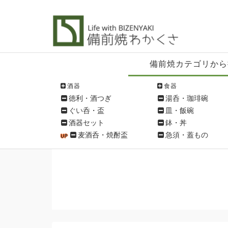
備
備前焼カテゴリから
前
焼
酒器
食器
シ
徳利・酒つぎ
湯呑・珈琲碗
ョ
ぐい呑・盃
皿・飯碗
ッ
酒器セット
鉢・丼
ピ
麦酒呑・焼酎盃
急須・蓋もの
ン
グ
メ
ニ
ュ
ー