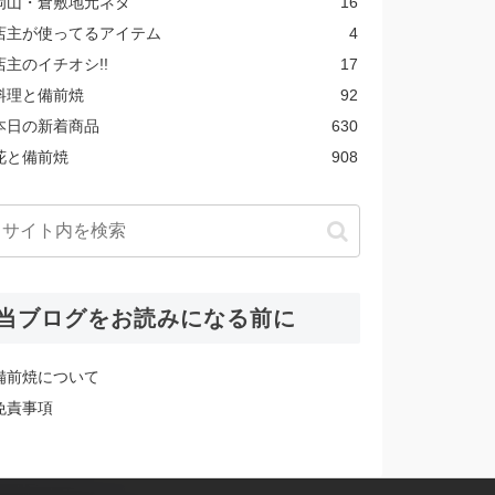
岡山・倉敷地元ネタ
16
店主が使ってるアイテム
4
店主のイチオシ!!
17
料理と備前焼
92
本日の新着商品
630
花と備前焼
908
当ブログをお読みになる前に
備前焼について
免責事項