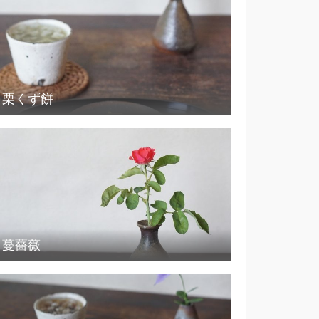
栗くず餅
蔓薔薇