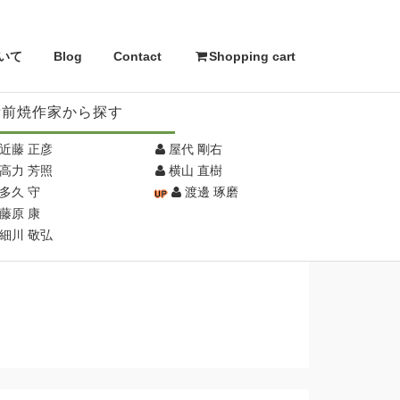
いて
Blog
Contact
Shopping cart
備前焼作家から探す
近藤 正彦
屋代 剛右
高力 芳照
横山 直樹
多久 守
渡邊 琢磨
藤原 康
細川 敬弘