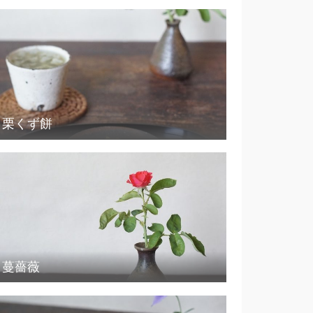
栗くず餅
蔓薔薇