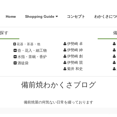
Home
Shopping Guide
コンセプト
わかくさにつ
探す
伊勢崎 卓
花器・茶器・他
伊勢崎 紳
壺・花入・細工物
伊勢崎 創
水指・茶碗・香炉
伊勢崎 競
酒徒袋
菊井 和史
備前焼わかくさブログ
備前焼屋の何気ない日常を綴っております