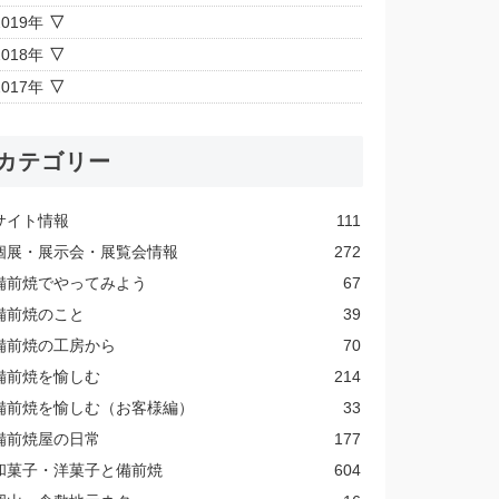
2019年
2018年
2017年
カテゴリー
サイト情報
111
個展・展示会・展覧会情報
272
備前焼でやってみよう
67
備前焼のこと
39
備前焼の工房から
70
備前焼を愉しむ
214
備前焼を愉しむ（お客様編）
33
備前焼屋の日常
177
和菓子・洋菓子と備前焼
604