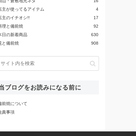
岡山・倉敷地元ネタ
16
店主が使ってるアイテム
4
店主のイチオシ!!
17
料理と備前焼
92
本日の新着商品
630
花と備前焼
908
当ブログをお読みになる前に
備前焼について
免責事項