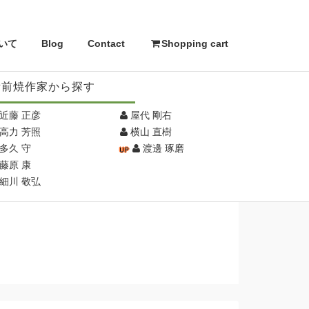
いて
Blog
Contact
Shopping cart
備前焼作家から探す
近藤 正彦
屋代 剛右
高力 芳照
横山 直樹
多久 守
渡邊 琢磨
藤原 康
細川 敬弘