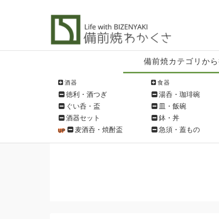
備
備前焼カテゴリから
前
焼
酒器
食器
シ
徳利・酒つぎ
湯呑・珈琲碗
ョ
ぐい呑・盃
皿・飯碗
ッ
酒器セット
鉢・丼
ピ
麦酒呑・焼酎盃
急須・蓋もの
ン
グ
メ
ニ
ュ
ー