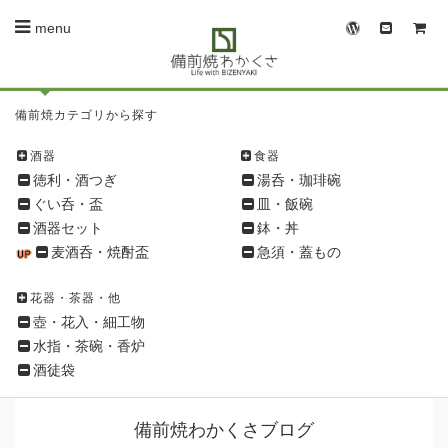
menu
備
備前焼カテゴリから探す
前
焼
酒器
食器
シ
徳利・酒つぎ
湯呑・珈琲碗
ョ
ぐい呑・盃
皿・飯碗
ッ
酒器セット
鉢・丼
ピ
麦酒呑・焼酎盃
急須・蓋もの
ン
グ
花器・茶器・他
メ
壺・花入・細工物
ニ
水指・茶碗・香炉
ュ
酒徒袋
ー
備前焼わかくさブログ