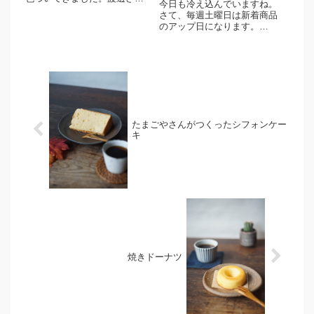
今日も冷え込んでいますね。
の花入へ。コロンと丸い造形
さて、毎週土曜日は新着商品
と波紋の文様が魅力的な花入
のアップ日になります。
れです。やや小ぶりな造形
QuietHouse作 めしわん 3点
で、置き場所を選ばず気軽に
QuietHouse作 まる小皿二
お使いいただけますよ。胡麻
枚 2点クワイエットハウスさ
の落ち着いた雰囲気が楽し
んの普段使いにおすすめのう
め、いける...
つわをアップしました。クワ
イエットハウス...
たまごやさんがつくったシフォンケー
キ
焼きドーナツ