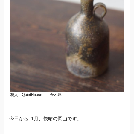
花入 QuietHouse －金木犀－
今日から11月、快晴の岡山です。