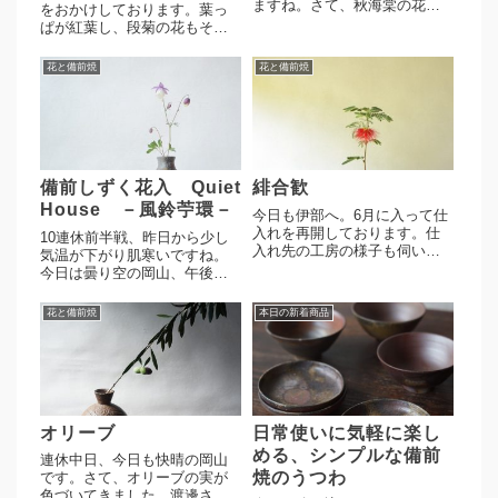
ますね。さて、秋海棠の花が
をおかけしております。葉っ
咲きましたので備前焼へ。渡
ぱが紅葉し、段菊の花もそろ
邊さんの花入。胡麻に丸く愛
そろ終わりですね。渡邊琢磨
らしい造形が愉しめる花入で
作、花入れへ。胡麻の景色に
花と備前焼
花と備前焼
す。やや小ぶりの徳利サイズ
渦の意匠が施され、素朴な印
ですので、日常使いとして気
象の花入れです。シンプルで
軽に使っていただけると思い
安定感のある造形、置き場所
ます。...
を選ばず気軽に使っていただ
けます...
備前しずく花入 Quiet
緋合歓
House －風鈴苧環－
今日も伊部へ。6月に入って仕
入れを再開しております。仕
10連休前半戦、昨日から少し
入れ先の工房の様子も伺いな
気温が下がり肌寒いですね。
がら、徐々に頻度を増やして
今日は曇り空の岡山、午後か
いきたいと思っています。は
ら雨になりそうです。さて、
たして今日はどんな備前焼に
風鈴苧環の花が咲きました。
花と備前焼
本日の新着商品
出逢えるんでしょうかね。さ
クワイエットハウスのしずく
て、緋合歓の花が咲きまし
花入れへ。シンプルなしずく
た。ブラシ状の緋色の花が特
型の造形に面取りが施されて
徴、夏...
おり小ぶりながら存在感のあ
る花...
オリーブ
日常使いに気軽に楽し
める、シンプルな備前
連休中日、今日も快晴の岡山
焼のうつわ
です。さて、オリーブの実が
色づいてきました。渡邊さん