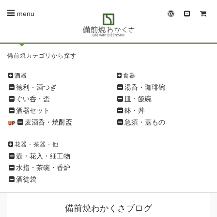
menu
備
備前焼カテゴリから探す
前
焼
酒器
食器
シ
徳利・酒つぎ
湯呑・珈琲碗
ョ
ぐい呑・盃
皿・飯碗
ッ
酒器セット
鉢・丼
ピ
麦酒呑・焼酎盃
急須・蓋もの
ン
グ
花器・茶器・他
メ
壺・花入・細工物
ニ
水指・茶碗・香炉
ュ
酒徒袋
ー
備前焼わかくさブログ