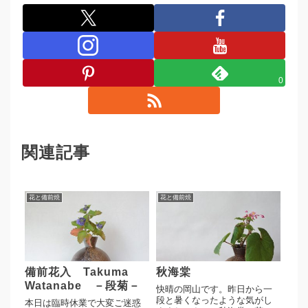
0
関連記事
花と備前焼
花と備前焼
備前花入 Takuma
秋海棠
Watanabe －段菊－
快晴の岡山です。昨日から一
段と暑くなったような気がし
本日は臨時休業で大変ご迷惑