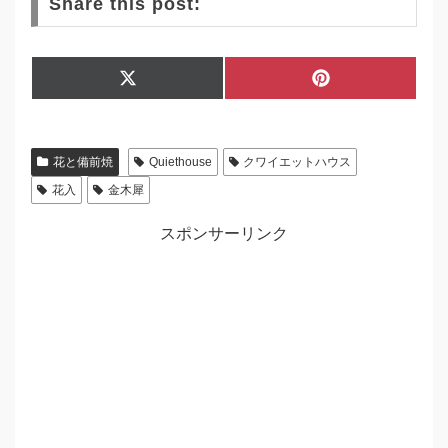
Share this post:
Share
Share
X
P
on
on
(
i
T
n
w
t
i
e
花と備前焼
Quiethouse
クワイエットハウス
t
r
t
e
花入
金木犀
e
s
r
t
)
スポンサーリンク