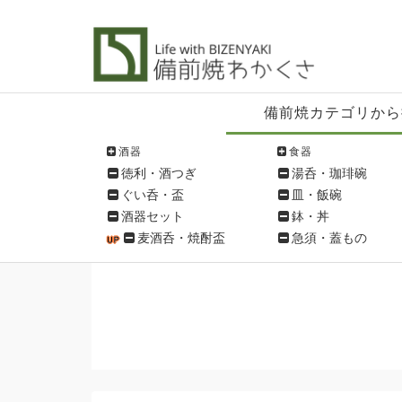
備
備前焼カテゴリから
前
焼
酒器
食器
シ
徳利・酒つぎ
湯呑・珈琲碗
ョ
ぐい呑・盃
皿・飯碗
ッ
酒器セット
鉢・丼
ピ
麦酒呑・焼酎盃
急須・蓋もの
ン
グ
メ
ニ
ュ
ー