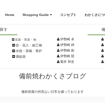
Home
Shopping Guide
コンセプト
わかくさにつ
探す
伊勢崎 卓
花器・茶器・他
伊勢崎 紳
壺・花入・細工物
伊勢崎 創
水指・茶碗・香炉
伊勢崎 競
酒徒袋
菊井 和史
備前焼わかくさブログ
備前焼屋の何気ない日常を綴っております