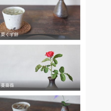
栗くず餅
蔓薔薇