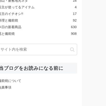
岡山・倉敷地元ネタ
16
店主が使ってるアイテム
4
店主のイチオシ!!
17
料理と備前焼
92
本日の新着商品
630
花と備前焼
908
当ブログをお読みになる前に
備前焼について
免責事項