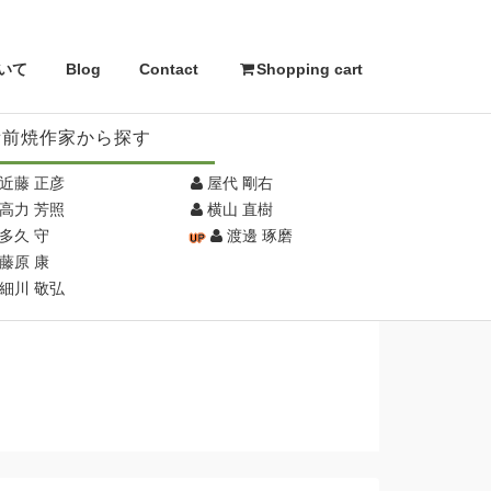
いて
Blog
Contact
Shopping cart
備前焼作家から探す
近藤 正彦
屋代 剛右
高力 芳照
横山 直樹
多久 守
渡邊 琢磨
藤原 康
細川 敬弘