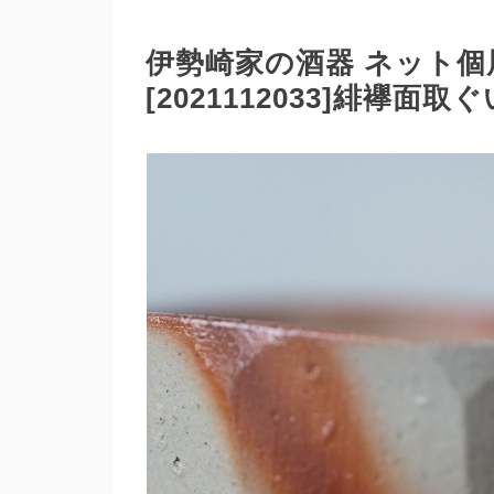
伊勢崎家の酒器 ネット
[2021112033]緋襷面