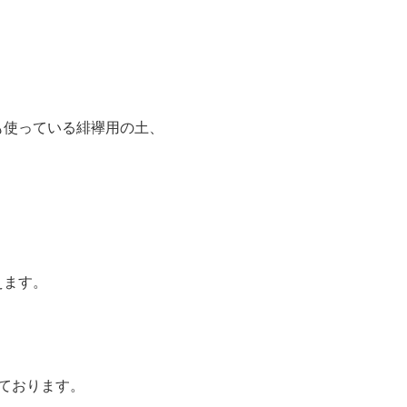
も使っている緋襷用の土、
えます。
ております。