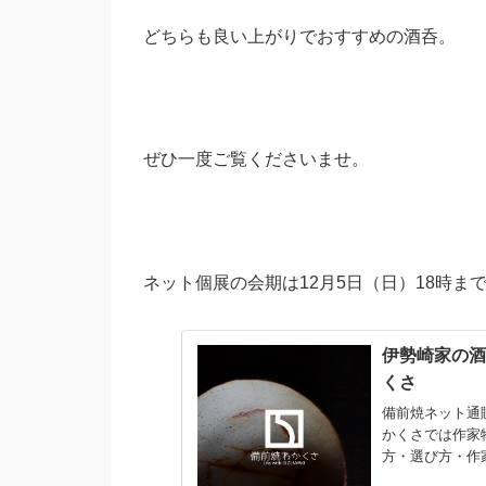
どちらも良い上がりでおすすめの酒呑。
ぜひ一度ご覧くださいませ。
ネット個展の会期は12月5日（日）18時ま
伊勢崎家の酒
くさ
備前焼ネット通
かくさでは作家
方・選び方・作