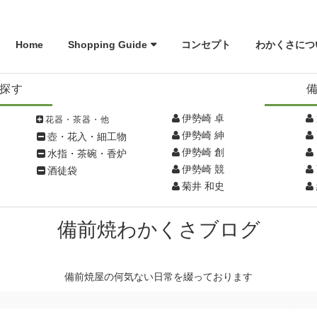
Home
Shopping Guide
コンセプト
わかくさにつ
探す
伊勢崎 卓
花器・茶器・他
伊勢崎 紳
壺・花入・細工物
伊勢崎 創
水指・茶碗・香炉
伊勢崎 競
酒徒袋
菊井 和史
備前焼わかくさブログ
備前焼屋の何気ない日常を綴っております