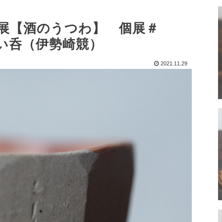
個展【酒のうつわ】 個展＃
取ぐい呑（伊勢崎競）
2021.11.29