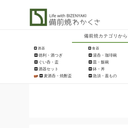
備
備前焼カテゴリから
前
焼
酒器
食器
シ
徳利・酒つぎ
湯呑・珈琲碗
ョ
ぐい呑・盃
皿・飯碗
ッ
酒器セット
鉢・丼
ピ
麦酒呑・焼酎盃
急須・蓋もの
ン
グ
メ
ニ
ュ
ー