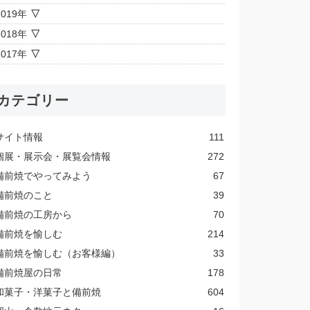
2019年
2018年
2017年
カテゴリー
サイト情報
111
個展・展示会・展覧会情報
272
備前焼でやってみよう
67
備前焼のこと
39
備前焼の工房から
70
備前焼を愉しむ
214
備前焼を愉しむ（お客様編）
33
備前焼屋の日常
178
和菓子・洋菓子と備前焼
604