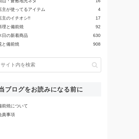
岡山・倉敷地元ネタ
16
店主が使ってるアイテム
4
店主のイチオシ!!
17
料理と備前焼
92
本日の新着商品
630
花と備前焼
908
当ブログをお読みになる前に
備前焼について
免責事項