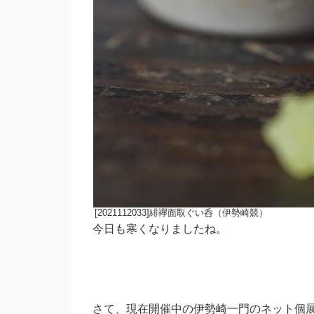
[2021112033]緋襷面取ぐい呑（伊勢崎競）
今日も寒くなりましたね。
さて、現在開催中の伊勢崎一門のネット個