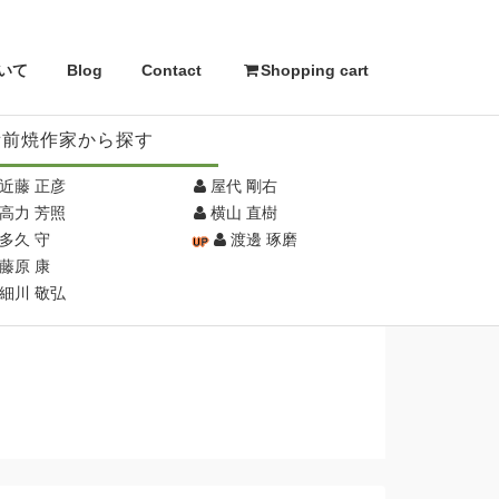
いて
Blog
Contact
Shopping cart
備前焼作家から探す
近藤 正彦
屋代 剛右
高力 芳照
横山 直樹
多久 守
渡邊 琢磨
藤原 康
細川 敬弘