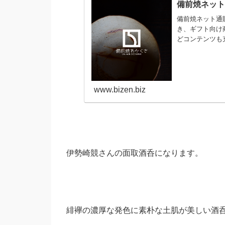
備前焼ネッ
備前焼ネット通
き、ギフト向け
どコンテンツも
www.bizen.biz
伊勢崎競さんの面取酒呑になります。
緋襷の濃厚な発色に素朴な土肌が美しい酒