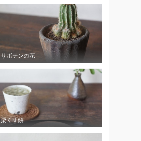
サボテンの花
栗くず餅