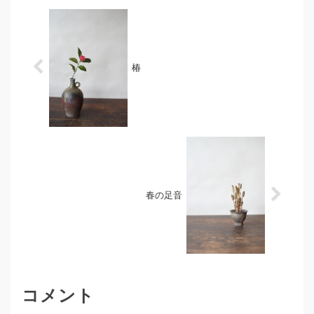
へ景色のグラデーションが美
商品のアップを先ほど完了し
しい作...
ております。細川敬弘作 陶
片長方小皿 3点緋色の発色が
美し...
椿
春の足音
コメント