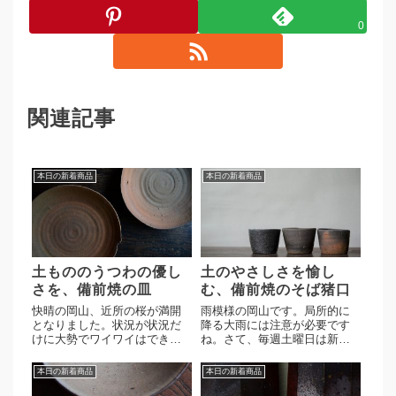
0
関連記事
本日の新着商品
本日の新着商品
土もののうつわの優し
土のやさしさを愉し
さを、備前焼の皿
む、備前焼のそば猪口
快晴の岡山、近所の桜が満開
雨模様の岡山です。局所的に
となりました。状況が状況だ
降る大雨には注意が必要です
けに大勢でワイワイはできま
ね。さて、毎週土曜日は新着
せんが、ひとりでじっくりと
商品のアップ日になります。
眺める桜もまた風情があって
屋代剛右作 そば猪口 3点屋
本日の新着商品
本日の新着商品
良いですね。さて、毎週水曜
代さんのそば猪口が再入荷い
日は新着商品のアップ日にな
たしました。今回入荷分は向