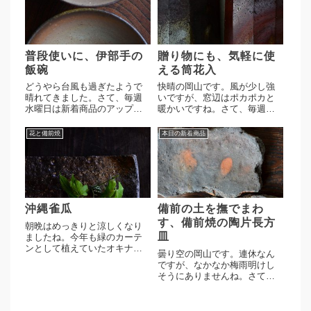
ります。屋代剛右作 皿 2
かって左から、やや灰被りの
点。柔らかい仕上がりのうつ
きれいな墨色の発色。かせ胡
わにな...
麻の...
普段使いに、伊部手の
贈り物にも、気軽に使
飯碗
える筒花入
どうやら台風も過ぎたようで
快晴の岡山です。風が少し強
晴れてきました。さて、毎週
いですが、窓辺はポカポカと
水曜日は新着商品のアップ日
暖かいですね。さて、毎週水
になります。多久守作 伊部
曜日は新着商品のアップ日に
手飯碗 ２点。多久さんの作
なります。伊勢崎創作、面取
花と備前焼
本日の新着商品
品は古備前のイメージが強い
細筒花入 ２点。素朴な桟切
と思いますが、実はクオリテ
の景色に上品な仕上がりとな
ィの高いうつわでとても人気
る面取りが施された花入。シ
があります。今日ご紹介した
ンプルな筒型の造形でとても
飯碗も...
扱いや...
沖縄雀瓜
備前の土を撫でまわ
す、備前焼の陶片長方
朝晩はめっきりと涼しくなり
皿
ましたね。今年も緑のカーテ
ンとして植えていたオキナワ
曇り空の岡山です。連休なん
スズメウリ。結局、カーテン
ですが、なかなか梅雨明けし
までにはならずに終了、ゴー
そうにありませんね。さて、
ヤみたいには成長しないんで
昨日は私用で臨時休業させて
しょうかね。多久守作、長方
いただきました。大変ご迷惑
たたき皿へ。灰被りから胡麻
をおかけいたしました。新着