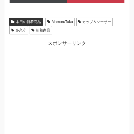
on
on
(
i
T
n
w
t
i
e
本日の新着商品
MamoruTaku
カップ＆ソーサー
t
r
t
e
多久守
新着商品
e
s
r
t
)
スポンサーリンク