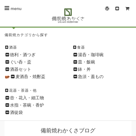
menu
備
備前焼カテゴリから探す
前
焼
酒器
食器
シ
徳利・酒つぎ
湯呑・珈琲碗
ョ
ぐい呑・盃
皿・飯碗
ッ
酒器セット
鉢・丼
ピ
麦酒呑・焼酎盃
急須・蓋もの
ン
グ
花器・茶器・他
メ
壺・花入・細工物
ニ
水指・茶碗・香炉
ュ
酒徒袋
ー
備前焼わかくさブログ