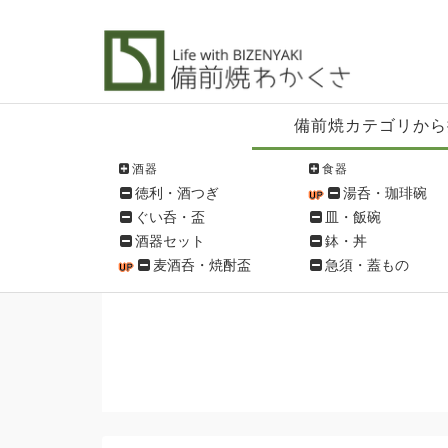
備
備前焼カテゴリから
前
焼
酒器
食器
シ
徳利・酒つぎ
湯呑・珈琲碗
ョ
ぐい呑・盃
皿・飯碗
ッ
酒器セット
鉢・丼
ピ
麦酒呑・焼酎盃
急須・蓋もの
ン
グ
メ
ニ
ュ
ー