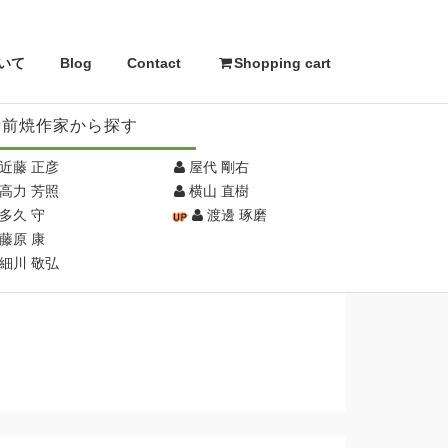
いて
Blog
Contact
Shopping cart
備前焼作家から探す
近藤 正彦
屋代 剛右
高力 芳照
横山 直樹
多久 守
渡邊 琢磨
藤原 康
細川 敬弘