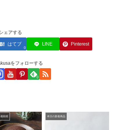
シェアする
はてブ
LINE
Pinterest
0
akakusaをフォローする
0
と備前焼
本日の新着商品