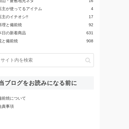
岡山・倉敷地元ネタ
16
店主が使ってるアイテム
4
店主のイチオシ!!
17
料理と備前焼
92
本日の新着商品
631
花と備前焼
908
当ブログをお読みになる前に
備前焼について
免責事項