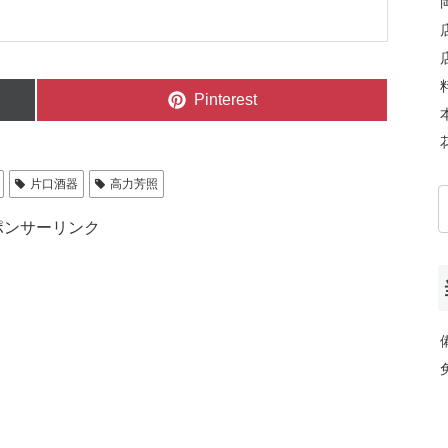
Share
Pinterest
on
片口酒器
高力芳照
ポンサーリンク