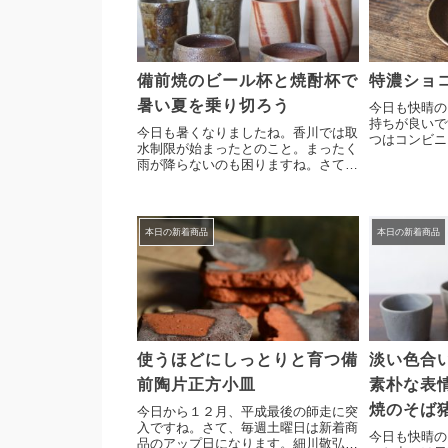
備前焼のビール杯と焼酎杯で
特濃ショ
暑い夏を乗り切ろう
今日も快晴の
持ちが良いで
今日も暑くなりましたね。香川では取
つはコンビニ
水制限が始まったとのこと。まったく
ってきた特濃
雨が降らないのも困りますね。さて、
入れてきた高
毎週土曜日は新着商品のアップ日にな
ルな造形のう
ります。高力芳照作 引出ビール杯
美しい仕上が
2点高力芳照作 焼酎杯 2点原雄大
落...
作 火襷ビール杯 2点今日は暑い夏
本日の新着商品
本日の新着商品
に...
使うほどにしっとりと育つ備
淡い色合
前陶片正方小皿
素朴な表
焼のそば
今日から１２月、平成最後の師走に突
入ですね。さて、毎週土曜日は新着商
今日も快晴の
品のアップ日になります。細川敬弘