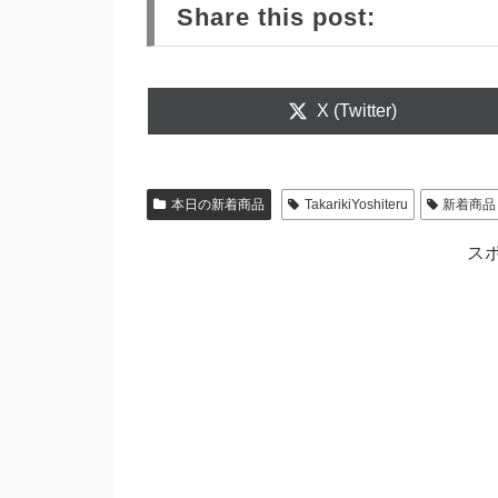
Share this post:
Share
X (Twitter)
on
本日の新着商品
TakarikiYoshiteru
新着商品
ス