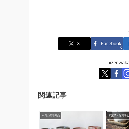
X
Facebook
0
bizenw
関連記事
本日の新着商品
和菓子・洋菓子