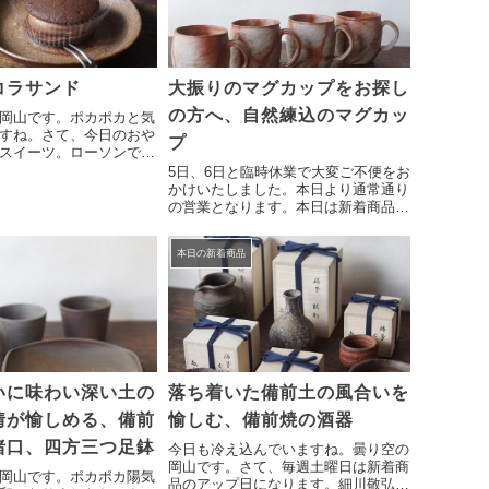
コラサンド
大振りのマグカップをお探し
の方へ、自然練込のマグカッ
岡山です。ポカポカと気
すね。さて、今日のおや
プ
スイーツ。ローソンで買
ショコラサンド。先日仕
5日、6日と臨時休業で大変ご不便をお
力さんの小皿へ。シンプ
かけいたしました。本日より通常通り
つわで、胡麻に牡丹餅の
の営業となります。本日は新着商品の
りです。派手さはなく、
ご紹介になります。横山直樹作 自然
練込マグカップ 4点大振りのマグカ
本日の新着商品
ップ4点のご紹介になります。自然練
込の素朴な土の風合いが魅力のうつ
わ...
いに味わい深い土の
落ち着いた備前土の風合いを
情が愉しめる、備前
愉しむ、備前焼の酒器
猪口、四方三つ足鉢
今日も冷え込んでいますね。曇り空の
岡山です。さて、毎週土曜日は新着商
岡山です。ポカポカ陽気
品のアップ日になります。細川敬弘