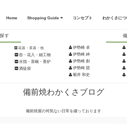
Home
Shopping Guide
コンセプト
わかくさにつ
探す
伊勢崎 卓
花器・茶器・他
伊勢崎 紳
壺・花入・細工物
伊勢崎 創
水指・茶碗・香炉
伊勢崎 競
酒徒袋
菊井 和史
備前焼わかくさブログ
備前焼屋の何気ない日常を綴っております