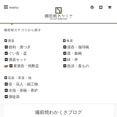
menu
備
備前焼カテゴリから探す
前
焼
酒器
食器
シ
徳利・酒つぎ
湯呑・珈琲碗
ョ
ぐい呑・盃
皿・飯碗
ッ
酒器セット
鉢・丼
ピ
麦酒呑・焼酎盃
急須・蓋もの
ン
グ
花器・茶器・他
メ
壺・花入・細工物
ニ
水指・茶碗・香炉
ュ
酒徒袋
ー
備前焼わかくさブログ