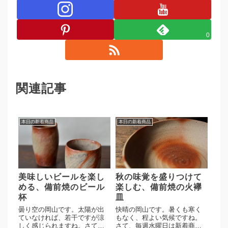
0
関連記事
本日の新着商品
本日の新着商品
美味しいビールを楽し
秋の味覚を盛りつけて
める、備前焼のビール
楽しむ、備前焼の火襷
杯
皿
曇り空の岡山です。太陽が出
快晴の岡山です。暑くも寒く
ていなければ、若干ですが涼
もなく、程よい気候ですね。
しく感じられますね。さて、
さて、毎週水曜日は新着商品