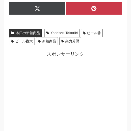
Share
Share
X
P
on
on
(
i
T
n
w
t
i
e
本日の新着商品
YoshiteruTakariki
ビール呑
t
r
t
e
ビール呑大
新着商品
高力芳照
e
s
r
t
)
スポンサーリンク