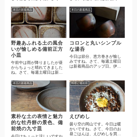
毎週土曜日は新着商品のアッ
のアップ日になります。高力
プ日になります。横山直樹
芳照作 火襷皿 2点。シンプ
本日の新着商品
本日の新着商品
作 自然練込ビール杯 2点素
ルな造形のうつわになりま
朴な自然練込の土肌に、火襷
す。縁が少し立ち上がってい
の濃厚な景色が愉しめます。
るので汁物も気軽に盛りつけ
使うほどに味わい深く育って
ていただけます。濃厚な緋襷
くるの...
の発色...
野趣あふれる土の風合
コロンと丸いシンプル
いが愉しめる備前正方
な湯呑
小皿
今日は節分、恵方巻きが愉し
みですね。さて、毎週土曜日
午前中は雨が降りましたが昼
は新着商品のアップ日。伊勢
からちょっと晴れてきました
崎競作、丸湯呑揃伊勢崎競
ね。さて、毎週土曜日は新着
作、丸湯呑丸湯呑揃は桐箱付
商品のアップ日になります。
きでご用意しています。素朴
近藤正彦作 正方小皿 ５
本日の新着商品
料理と備前焼
な土味に桟切の景色、贈り物
点。四角い造形に牡丹餅の景
としても喜ばれるかと思いま
色が愉しめる小皿、水曜日に
す。もうひとつは丸湯呑の
アップした正方皿に重ねて焼
み。かぶせ...
かれたものです。荒い土が使
われてい...
素朴な土の表情と魅力
えびめし
的な牡丹餅の景色、備
曇り空の岡山です。今日は暖
前焼の九寸皿
かいですね。さて、今日のお
昼ごはんは、えびめしを買っ
今日はちょっと涼しいですか