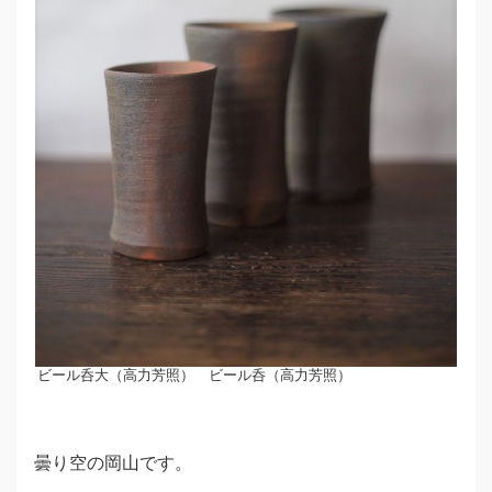
ビール呑大（高力芳照） ビール呑（高力芳照）
曇り空の岡山です。