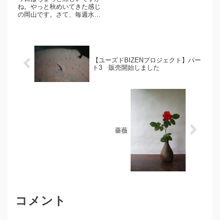
てきました。えびめしは岡山
ね。やっと秋めいてきた感じ
のご当地グルメ、今回はアレ
の岡山です。さて、毎週水曜
ンジでチーズをかけてみまし
日は新着商品のアップ日にな
た。美味しいので岡山にお越
ります。屋代剛右作 九寸
しになられた時はぜひ。高力
皿 2点。屋代さんのうつわが
さんの皿へ。シンプルながら
入荷しております。大きめの
味わい...
九寸サイズ、非常に見ごたえ
【ユーズドBIZENプロジェクト】パー
のあるうつわですよ。薄っす
ト3 販売開始しました
らと胡...
薔薇
コメント