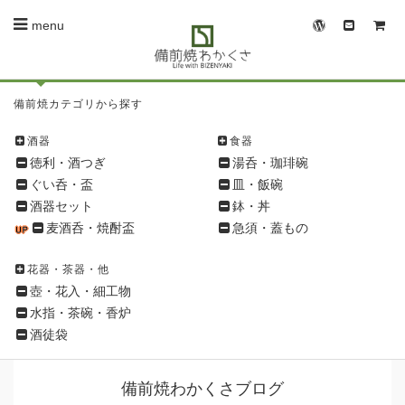
menu
備
備前焼カテゴリから探す
前
焼
酒器
食器
シ
徳利・酒つぎ
湯呑・珈琲碗
ョ
ぐい呑・盃
皿・飯碗
ッ
酒器セット
鉢・丼
ピ
麦酒呑・焼酎盃
急須・蓋もの
ン
グ
花器・茶器・他
メ
壺・花入・細工物
ニ
水指・茶碗・香炉
ュ
酒徒袋
ー
備前焼わかくさブログ