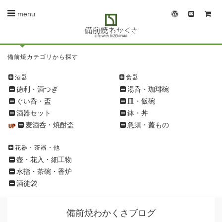
menu
備
備前焼カテゴリから探す
前
焼
酒器
食器
シ
徳利・酒つぎ
湯呑・珈琲碗
ョ
ぐい呑・盃
皿・飯碗
ッ
酒器セット
鉢・丼
ピ
麦酒呑・焼酎盃
急須・蓋もの
ン
グ
花器・茶器・他
メ
壺・花入・細工物
ニ
水指・茶碗・香炉
ュ
酒徒袋
ー
備前焼わかくさブログ