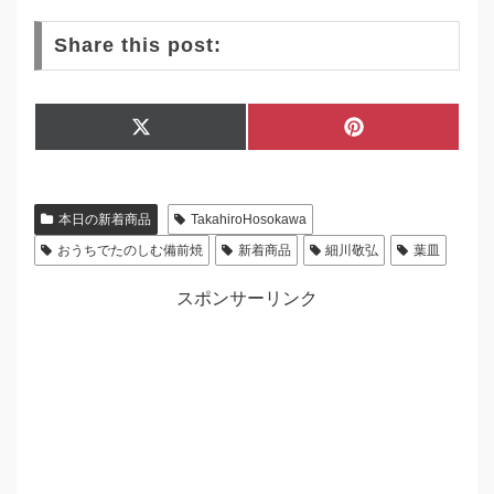
Share this post:
Share
Share
X
P
on
on
(
i
T
n
w
t
i
e
本日の新着商品
TakahiroHosokawa
t
r
t
e
おうちでたのしむ備前焼
新着商品
細川敬弘
葉皿
e
s
r
t
)
スポンサーリンク