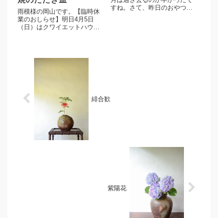
すね。さて、昨日のおやつは
雨模様の岡山です。【臨時休
ミルフィーユ。チョコとアー
業のおしらせ】明日4月5日
モンド、ストロベリーの3種類
（日）はクワイエットハウス
を並べて撮影してみました。
さんのオープンアトリエお手
使用した備前焼は細川さんの
伝いのため、実店舗と発送業
小皿。シンプルな造形と素朴
務、ブログをお休みさせてい
な土の表情が愉しめるうつわ
ただきます。さて、毎週土曜
で...
日は新着商品のアップ日にな
ります。伊勢崎紳作 正方た
たき皿...
緋合歓
紫陽花