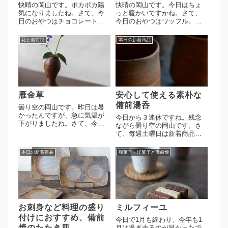
快晴の岡山です。ポカポカ陽
快晴の岡山です。今日はちょ
気になりましたね。さて、今
っと暖かいですかね。さて、
日のおやつはチョコレートケ
今日のおやつはワッフル。細
ーキ。差し入れていただきま
川さんの平小皿へ。まだら模
した。ありがとうございま
様の土の表情が魅力的なうつ
花と備前焼
本日の新着商品
す。昔ながらのチョコレート
わ。シンプルなリムプレート
ケーキいただきます。細川さ
で日常使いにおすすめです。
んの長方皿へ。肉厚の板皿で
六寸サイズで使い勝手が良い
変化のある牡丹餅の景色、ざ
ですよ。使うほどにまだら模
っくり土...
様が味...
雁金草
安心して使える素朴な
備前湯呑
曇り空の岡山です。昨日は暑
かったんですが、急に気温が
今日から３連休ですね。残念
下がりましたね。さて、今年
ながら曇り空の岡山です。さ
購入したばかりの雁金草が咲
て、毎週土曜日は新着商品の
きました。細川さんの火襷瓢
アップ日になります。高力芳
花入へ。緋襷の小豆色と雁金
照作 窯変湯呑 １点高力芳
本日の新着商品
和菓子・洋菓子と備前焼
草の青紫を合わせてみたく
照作 湯呑 ２点いずれも田
て。土肌が白で朱色の緋襷だ
土のしっとりと柔らかい土味
とどうしても花入れが主張し
が愉しめます。緋色の発色も
てしまい...
綺麗で使うほどに艶やかに育
ってく...
お刺身など料理の盛り
ミルフィーユ
付けにおすすめ、備前
今日で1月も終わり、今年も1
焼のたたき皿
月は過ぎ去るのが早かったで