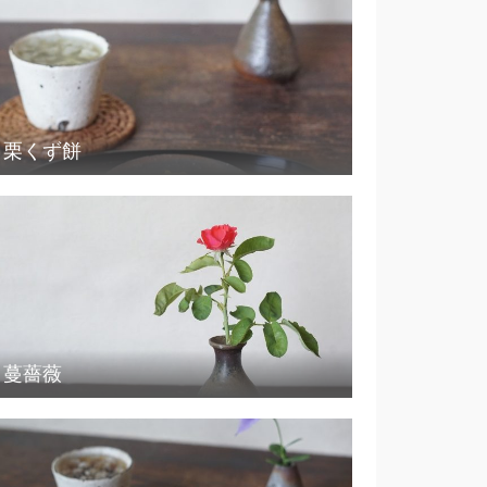
栗くず餅
蔓薔薇