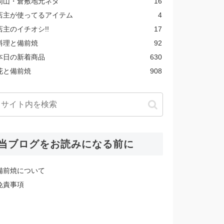
岡山・倉敷地元ネタ
16
店主が使ってるアイテム
4
店主のイチオシ!!
17
料理と備前焼
92
本日の新着商品
630
花と備前焼
908
当ブログをお読みになる前に
備前焼について
免責事項