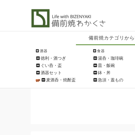
備
備前焼カテゴリから
前
焼
酒器
食器
シ
徳利・酒つぎ
湯呑・珈琲碗
ョ
ぐい呑・盃
皿・飯碗
ッ
酒器セット
鉢・丼
ピ
麦酒呑・焼酎盃
急須・蓋もの
ン
グ
メ
ニ
ュ
ー