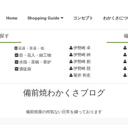
Home
Shopping Guide
コンセプト
わかくさにつ
探す
伊勢崎 卓
花器・茶器・他
伊勢崎 紳
壺・花入・細工物
伊勢崎 創
水指・茶碗・香炉
伊勢崎 競
酒徒袋
菊井 和史
備前焼わかくさブログ
備前焼屋の何気ない日常を綴っております