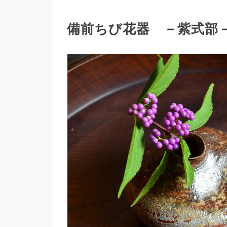
備前ちび花器 －紫式部