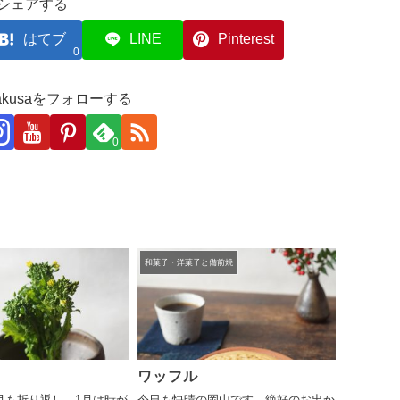
シェアする
はてブ
LINE
Pinterest
0
akakusaをフォローする
0
和菓子・洋菓子と備前焼
ワッフル
月も折り返し。1月は時が
今日も快晴の岡山です。絶好のお出か