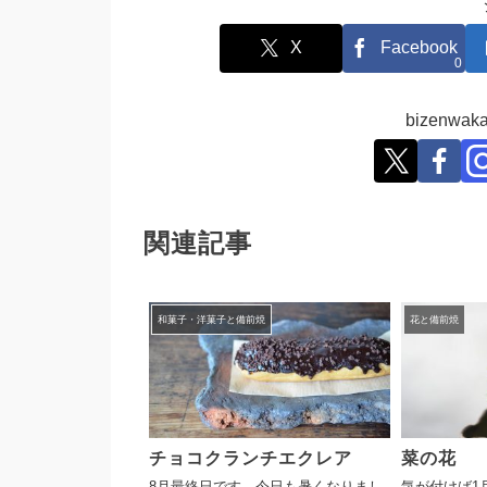
X
Facebook
0
bizenw
関連記事
和菓子・洋菓子と備前焼
花と備前焼
チョコクランチエクレア
菜の花
8月最終日です。今日も暑くなりまし
気が付けば1