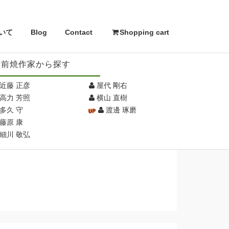
いて
Blog
Contact
Shopping cart
備前焼作家から探す
近藤 正彦
屋代 剛右
高力 芳照
横山 直樹
多久 守
渡邊 琢磨
藤原 康
細川 敬弘