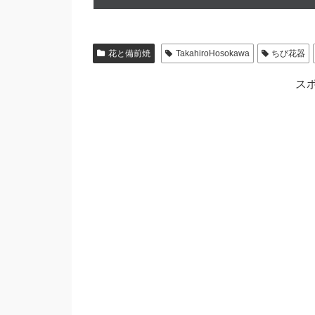
on
花と備前焼
TakahiroHosokawa
ちび花器
ス