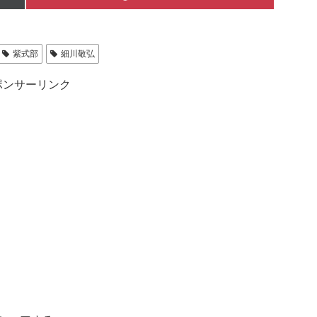
on
紫式部
細川敬弘
ポンサーリンク