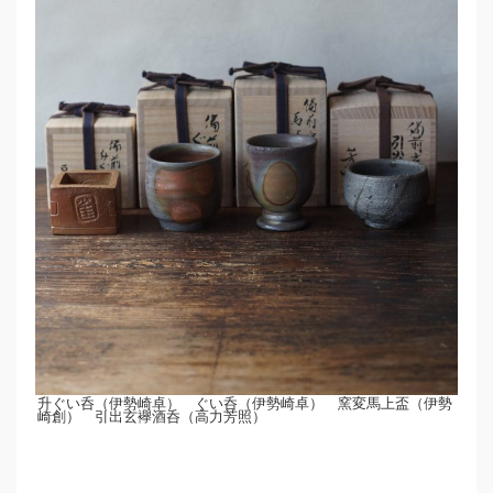
升ぐい呑（伊勢崎卓） ぐい呑（伊勢崎卓） 窯変馬上盃（伊勢
崎創） 引出玄襷酒呑（高力芳照）