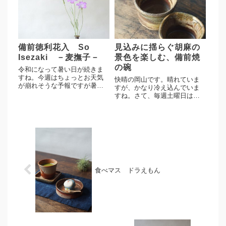
す。フリーカップとして多目
の花入れは先日入荷させたも
的にお使いいただけるかと思
ので近いうちにサイトへアッ
います。石はぜのある荒い土
プする予定です。桟切の模様
味は使うほ...
が美し...
備前徳利花入 So
見込みに揺らぐ胡麻の
Isezaki －麦撫子－
景色を楽しむ、備前焼
の碗
令和になって暑い日が続きま
すね。今週はちょっとお天気
快晴の岡山です。晴れていま
が崩れそうな予報ですが暑さ
すが、かなり冷え込んでいま
は和らいでくれるんでしょう
すね。さて、毎週土曜日は新
かね。さて、麦撫子の花が咲
着商品のアップ日になりま
きました。早速、備前焼へ。
す。多久守作 碗 3点多久さ
伊勢崎創作、徳利花入。シン
んの碗3点のご紹介になりま
プルな造形に胡麻に桟切の素
す。この作品の見どころは見
朴な景色、美しい曲線が愉し
込みの中の胡麻の景色の揺ら
める花...
ぎ。多久さんより見込みに胡
麻の景...
食べマス ドラえもん