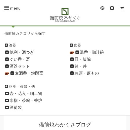
menu
備
備前焼カテゴリから探す
前
焼
酒器
食器
シ
徳利・酒つぎ
湯呑・珈琲碗
ョ
ぐい呑・盃
皿・飯碗
ッ
酒器セット
鉢・丼
ピ
麦酒呑・焼酎盃
急須・蓋もの
ン
グ
花器・茶器・他
メ
壺・花入・細工物
ニ
水指・茶碗・香炉
ュ
酒徒袋
ー
備前焼わかくさブログ