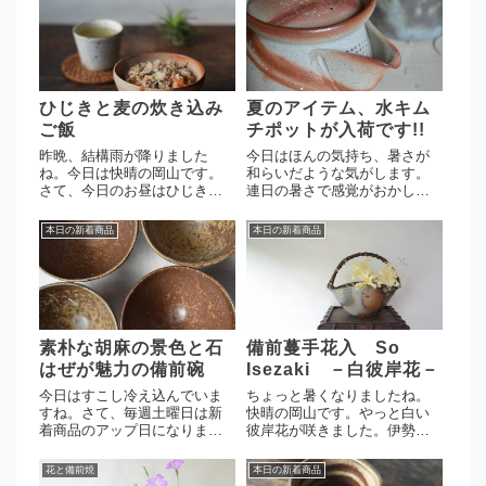
ひじきと麦の炊き込み
夏のアイテム、水キム
ご飯
チポットが入荷です!!
昨晩、結構雨が降りました
今日はほんの気持ち、暑さが
ね。今日は快晴の岡山です。
和らいだような気がします。
さて、今日のお昼はひじきと
連日の暑さで感覚がおかしく
麦の炊き込みご飯。お惣菜の
なっているかもしれません
美味しい近所のスーパーで買
が。さて、毎週水曜日は新着
本日の新着商品
本日の新着商品
ってきたものです。高力さん
商品のアップ日になります。
の火襷飯碗へ。店主が普段使
多久守作 番茶急須渡邊琢磨
いしている飯碗になります。
作 水キムチポット ２点番
盛り付けしているので見えま
茶急須は多久さんの定番人気
せんが、...
アイテム...
素朴な胡麻の景色と石
備前蔓手花入 So
はぜが魅力の備前碗
Isezaki －白彼岸花－
今日はすこし冷え込んでいま
ちょっと暑くなりましたね。
すね。さて、毎週土曜日は新
快晴の岡山です。やっと白い
着商品のアップ日になりま
彼岸花が咲きました。伊勢崎
す。近藤正彦作 碗 ４点。
創作、蔓手花入へ。口の広い
荒い土に素朴な胡麻の景色、
花入れでボリュームのある花
花と備前焼
本日の新着商品
シンプルな造形のうつわで
を生けるには重宝します。こ