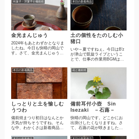
和菓子・洋菓子と備前焼
本日の新着商品
金光まんじゅう
土の個性をたのしむ小
猪口
2024年もあとわずかとなりま
したね。今日も快晴の岡山で
いや～夏ですねぇ。今日はB'z
す。さて、金光まんじゅうを
が津山で凱旋ライブというこ
いただきました。ありがとう
とで、仕事の作業用BGMはB'z
ございます。伊勢崎紳さんの
でございます。毎週土曜日は
銀三彩豆皿へ。サイトでは5枚
新着商品アップ日ですよ。今
本日の新着商品
花と備前焼
セットで販売しております。
回アップしたのは小猪口二個
銀と三彩の美しい色合いが魅
（細川敬弘作）を３セット。
力的な豆皿です。銀彩は経年...
サイト見て気付いた方は素晴
らしい!!そう、この３...
しっとりと土を愉しむ
備前耳付小壺 Sin
うつわ
Isezaki －石蕗－
備前焼まつり初日はなんとか
快晴の岡山です。どこかにお
天気が持ちそうですね。そん
出掛けしたくなりますね。さ
な中、わかくさは新着商品の
て、石蕗の花が咲きました。
更新日でございます。細川敬
早速備前焼へ。伊勢崎紳作、
弘作、長方皿 ２点土の質感
耳付小壺。メロンサイズの小
本日の新着商品
本日の新着商品