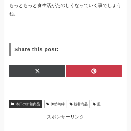
もっともっと食生活がたのしくなっていく事でしょう
ね。
Share this post:
Share
Share
X
P
on
on
(
i
T
n
w
t
i
e
t
r
t
e
本日の新着商品
伊勢崎紳
新着商品
皿
e
s
r
t
)
スポンサーリンク