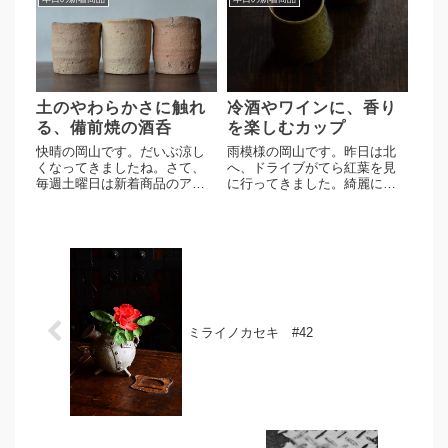
をより楽しんでいただける仕
さい壺なので置き場所を選ば
上がり発色もきれいで、使う
ずインテリアとして気軽に使
ほどにしっとりと微妙に変化
っていただけます。素朴な胡
していくと思われま
麻の景色が生ける花をひき立
す。・・・今日...
ててく...
土のやわらかさに触れ
冷酒やワインに、香り
る、備前焼の酒呑
を楽しむカップ
快晴の岡山です。だいぶ涼し
雨模様の岡山です。昨日は北
くなってきましたね。さて、
へ、ドライブがてら紅葉を見
毎週土曜日は新着商品のアッ
に行ってきました。綺麗に色
プ日になります。細川敬弘
づいた紅葉はみごとでした
作 しらふ筒ぐい呑 3点。細
よ。さて、今日は水曜日とい
川さんの酒呑3点のご紹介で
うことで新着商品をアップし
す。しらふとは、土の表情を
ております。渡邊琢磨作、冷
見せるためサヤに入れ胡麻や
酒杯２点。下膨れの珍しい造
緋襷などまったく景色を付け
形のカップになります。利き
ず白く...
酒用のカ...
ミライノカセキ #42