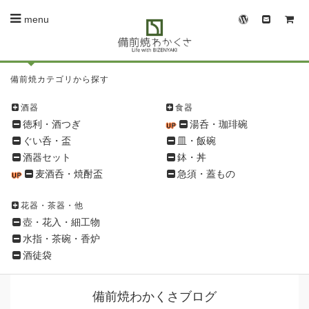
menu
備
備前焼カテゴリから探す
前
焼
酒器
食器
シ
徳利・酒つぎ
湯呑・珈琲碗
ョ
ぐい呑・盃
皿・飯碗
ッ
酒器セット
鉢・丼
ピ
麦酒呑・焼酎盃
急須・蓋もの
ン
グ
花器・茶器・他
メ
壺・花入・細工物
ニ
水指・茶碗・香炉
ュ
酒徒袋
ー
備前焼わかくさブログ